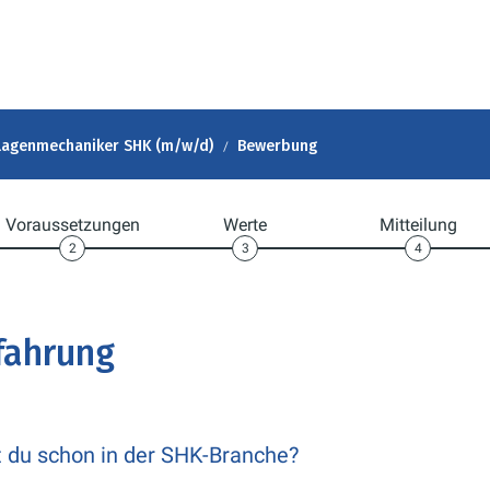
lagenmechaniker SHK (m/w/d)
Bewerbung
Voraussetzungen
Werte
Mitteilung
2
3
4
fahrung
t du schon in der SHK-Branche?