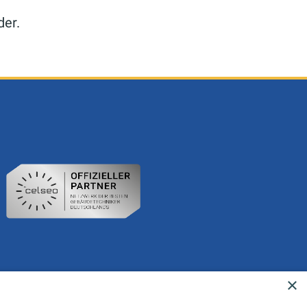
der.
×