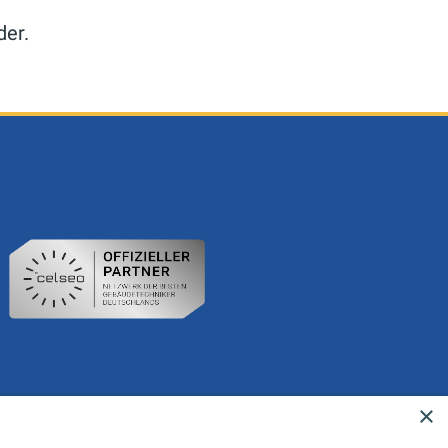
der.
×