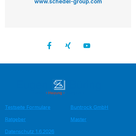
www.schedel-group.com
Testseite Formulare
Buntrock GmbH
Ratgeber
Master
Datenschutz 1.6.2026