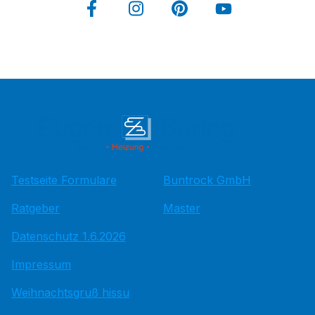
Testseite Formulare
Buntrock GmbH
Ratgeber
Master
Datenschutz 1.6.2026
Impressum
Weihnachtsgruß hissu