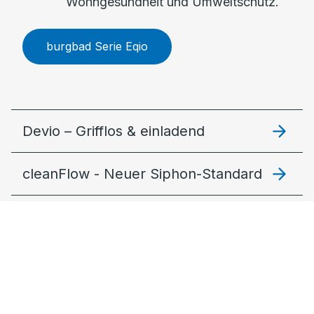
Wohngesundheit und Umweltschutz.
burgbad Serie Eqio
Devio – Grifflos & einladend
cleanFlow - Neuer Siphon-Standard
Lin20 – Modular und stimmig
Fiumo 2.0: Filigran & lebendig
MagicTwist – Der