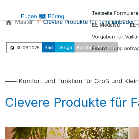
Kontaktieren Sie uns
Testseite Formulare
Master
Clevere Produkte für Familienbäder
EE Medatsu
EE-
Vorgaben für Vaill
Bad
Design
Komfort & Hygiene
30.06.2025
Finanzierung anfra
⸺ Komfort und Funktion für Groß und Klein
Clevere Produkte für 