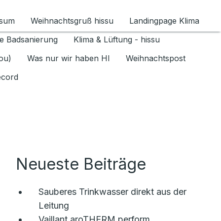
ssum
Weihnachtsgruß hissu
Landingpage Klima
ür Datenschutz 1.6.2026 umschalten
e Badsanierung
Klima & Lüftung - hissu
jou)
Was nur wir haben HI
Weihnachtspost
ecord
Neueste Beiträge
Sauberes Trinkwasser direkt aus der
Leitung
Vaillant aroTHERM perform