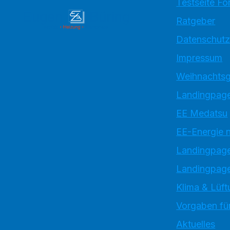
Testseite Fo
Ratgeber
Datenschutz
Impressum
Weihnachtsg
Landingpage
EE Medatsu
EE-Energie 
Landingpag
Landingpage
Klima & Lüft
Vorgaben für
Aktuelles