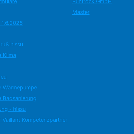
rmulare
Buntrock GmbH
Master
 1.6.2026
ruß hissu
 Klima
neu
e Wärmepumpe
 Badsanierung
ung - hissu
 Vaillant Kompetenzpartner