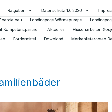
Ratgeber
Datenschutz 1.6.2026
Impre
Untermenü für Ratgeber umschalten
Untermenü f
Energie neu
Landingpage Wärmepumpe
Landingpag
ant Kompetenzpartner
Aktuelles
Fliesenarbeiten (tou
gen
Fördermittel
Download
Markenlieferanten R
Familienbäder