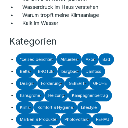
Wasserdruck im Haus verstehen
Warum tropft meine Klimaanlage
Kalk im Wasser
Kategorien
°celseo berichtet
Aktuelles
Axor
Bad
Bette
BRÖTJE
burgbad
Danfoss
Design
Förderung
GEBERIT
GROHE
hansgrohe
Heizung
Kampagnenbeitrag
Klima
Komfort & Hygiene
Lifestyle
Marken & Produkte
Photovoltaik
REHAU