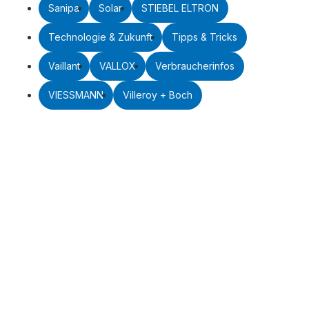
Sanipa
Solar
STIEBEL ELTRON
Technologie & Zukunft
Tipps & Tricks
Vaillant
VALLOX
Verbraucherinfos
VIESSMANN
Villeroy + Boch