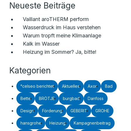
Neueste Beiträge
Vaillant aroTHERM perform
Wasserdruck im Haus verstehen
Warum tropft meine Klimaanlage
Kalk im Wasser
Heizung im Sommer? Ja, bitte!
Kategorien
°celseo berichtet
Aktuelles
Axor
Bad
Bette
BRÖTJE
burgbad
Danfoss
Design
Förderung
GEBERIT
GROHE
hansgrohe
Heizung
Kampagnenbeitrag