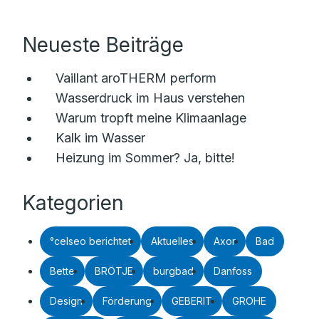
Neueste Beiträge
Vaillant aroTHERM perform
Wasserdruck im Haus verstehen
Warum tropft meine Klimaanlage
Kalk im Wasser
Heizung im Sommer? Ja, bitte!
Kategorien
°celseo berichtet
Aktuelles
Axor
Bad
Bette
BRÖTJE
burgbad
Danfoss
Design
Förderung
GEBERIT
GROHE