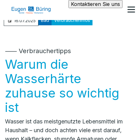
Kontaktieren Sie uns
Bad
Verbraucherinfos
16.07.2025
⸺ Verbrauchertipps
Warum die
Wasserhärte
zuhause so wichtig
ist
Wasser ist das meistgenutzte Lebensmittel im
Haushalt – und doch achten viele erst darauf,
wenn Kalkflecken, stumpfe Armaturen oder