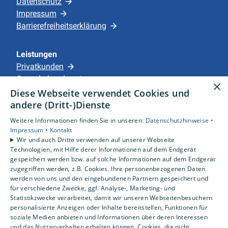
Datenschutz
Impressum
Barrierefreiheitserklärung
Leistungen
Privatkunden
Gewerbekunden
×
Karriere
Diese Webseite verwendet Cookies und
Unternehmen
andere (Dritt-)Dienste
Weitere Informationen finden Sie in unseren:
Datenschutzhinweise •
Standorte
Impressum •
Kontakt
Apensen
Wir und auch Dritte verwenden auf unserer Webseite
Technologien, mit Hilfe derer Informationen auf dem Endgerät
gespeichert werden bzw. auf solche Informationen auf dem Endgerät
zugegriffen werden, z.B. Cookies. Ihre personenbezogenen Daten
werden von uns und den eingebundenen Partnern gespeichert und
für verschiedene Zwecke, ggf. Analyse-, Marketing- und
Statistikzwecke verarbeitet, damit wir unseren Webseitenbesuchern
personalisierte Anzeigen oder Inhalte bereitstellen, Funktionen für
soziale Medien anbieten und Informationen über deren Interessen
und das Nutzerverhalten erhalten können. Cookies, die nicht