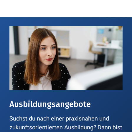
Für Peer steht die Zufriedenheit
unserer Kunden an oberster Stelle.
Darum ist er als Kundendienstmonteur
im Störfall direkt vor Ort, kümmert sich
um Wartung und Inbetriebnahme von
Anlagen und sorgt so für einen
reibungslosen Betrieb.
SPEED DATE MIT PEER
Ausbildungsangebote
Suchst du nach einer praxisnahen und
zukunftsorientierten Ausbildung? Dann bist