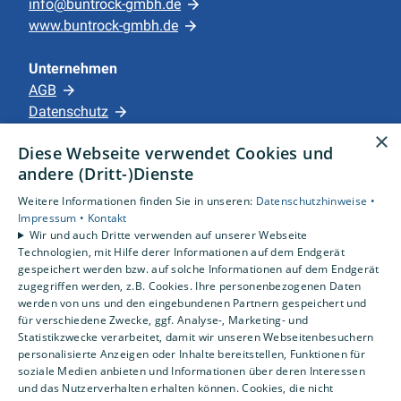
info@buntrock-gmbh.de
www.buntrock-gmbh.de
Unternehmen
AGB
Datenschutz
Impressum
×
Diese Webseite verwendet Cookies und
Barrierefreiheitserklärung
andere (Dritt-)Dienste
Weitere Informationen finden Sie in unseren:
Datenschutzhinweise •
Leistungen
Impressum •
Kontakt
Privatkunden
Wir und auch Dritte verwenden auf unserer Webseite
Gewerbekunden
Technologien, mit Hilfe derer Informationen auf dem Endgerät
Karriere
gespeichert werden bzw. auf solche Informationen auf dem Endgerät
zugegriffen werden, z.B. Cookies. Ihre personenbezogenen Daten
Unternehmen
werden von uns und den eingebundenen Partnern gespeichert und
für verschiedene Zwecke, ggf. Analyse-, Marketing- und
Standorte
Statistikzwecke verarbeitet, damit wir unseren Webseitenbesuchern
personalisierte Anzeigen oder Inhalte bereitstellen, Funktionen für
Apensen
soziale Medien anbieten und Informationen über deren Interessen
und das Nutzerverhalten erhalten können. Cookies, die nicht