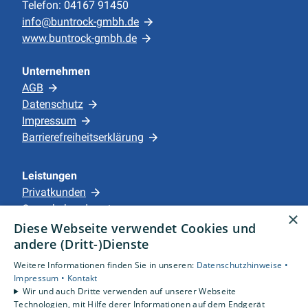
Telefon: 04167 91450
info@buntrock-gmbh.de
www.buntrock-gmbh.de
Unternehmen
AGB
Datenschutz
Impressum
Barrierefreiheitserklärung
Leistungen
Privatkunden
Gewerbekunden
×
Karriere
Diese Webseite verwendet Cookies und
Unternehmen
andere (Dritt-)Dienste
Weitere Informationen finden Sie in unseren:
Datenschutzhinweise •
Standorte
Impressum •
Kontakt
Apensen
Wir und auch Dritte verwenden auf unserer Webseite
Technologien, mit Hilfe derer Informationen auf dem Endgerät