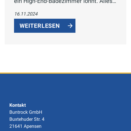
ein High-End-Badezimmer lohnt. Alles
über luxuriöse Features wie
16.11.2024
Regenduschen, Infrarotkabinen und
Designermöbel sowie deren Kosten-
WEITERLESEN
Nutzen-Balance.
Kontakt
Buntrock GmbH
Buxtehuder Str. 4
21641 Apensen