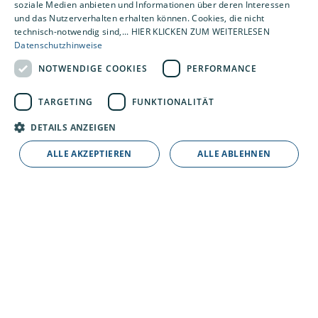
soziale Medien anbieten und Informationen über deren Interessen
und das Nutzerverhalten erhalten können. Cookies, die nicht
technisch-notwendig sind,... HIER KLICKEN ZUM WEITERLESEN
Datenschutzhinweise
Kontakt
NOTWENDIGE COOKIES
PERFORMANCE
Buntrock GmbH
Buxtehuder Str. 4
TARGETING
FUNKTIONALITÄT
21641 Apensen
DETAILS ANZEIGEN
Telefon: 04167 91450
info@buntrock-gmbh.de
ALLE AKZEPTIEREN
ALLE ABLEHNEN
www.buntrock-gmbh.de
Unternehmen
AGB
Datenschutz
Impressum
Barrierefreiheitserklärung
Leistungen