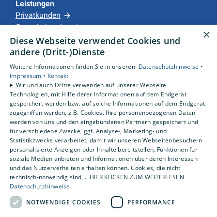
Leistungen
Privatkunden
Gewerbekunden
×
Karriere
Diese Webseite verwendet Cookies und
Unternehmen
andere (Dritt-)Dienste
Weitere Informationen finden Sie in unseren:
Datenschutzhinweise •
Standorte
Impressum •
Kontakt
Apensen
Wir und auch Dritte verwenden auf unserer Webseite
Technologien, mit Hilfe derer Informationen auf dem Endgerät
gespeichert werden bzw. auf solche Informationen auf dem Endgerät
zugegriffen werden, z.B. Cookies. Ihre personenbezogenen Daten
werden von uns und den eingebundenen Partnern gespeichert und
für verschiedene Zwecke, ggf. Analyse-, Marketing- und
Statistikzwecke verarbeitet, damit wir unseren Webseitenbesuchern
personalisierte Anzeigen oder Inhalte bereitstellen, Funktionen für
soziale Medien anbieten und Informationen über deren Interessen
und das Nutzerverhalten erhalten können. Cookies, die nicht
technisch-notwendig sind,... HIER KLICKEN ZUM WEITERLESEN
Datenschutzhinweise
NOTWENDIGE COOKIES
PERFORMANCE