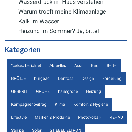
Wasserdruck im Haus verstehen
Warum tropft meine Klimaanlage
Kalk im Wasser
Heizung im Sommer? Ja, bitte!
Kategorien
°celseo berichtet
Aktuelles
Axor
Bad
Bette
BRÖTJE
burgbad
Danfoss
Design
Förderung
GEBERIT
GROHE
hansgrohe
Heizung
Kampagnenbeitrag
Klima
Komfort & Hygiene
Lifestyle
Marken & Produkte
Photovoltaik
REHAU
Sanipa
Solar
STIEBEL ELTRON