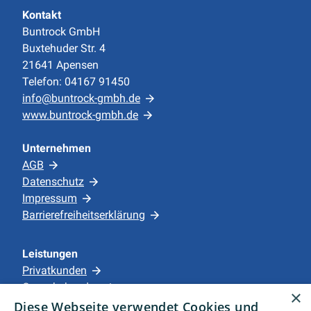
Kontakt
Buntrock GmbH
Buxtehuder Str. 4
21641 Apensen
Telefon: 04167 91450
info@buntrock-gmbh.de
www.buntrock-gmbh.de
Unternehmen
AGB
Datenschutz
Impressum
Barrierefreiheitserklärung
Leistungen
Privatkunden
Gewerbekunden
×
Karriere
Diese Webseite verwendet Cookies und