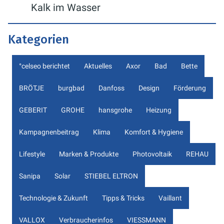
Kalk im Wasser
Kategorien
°celseo berichtet
Aktuelles
Axor
Bad
Bette
BRÖTJE
burgbad
Danfoss
Design
Förderung
GEBERIT
GROHE
hansgrohe
Heizung
Kampagnenbeitrag
Klima
Komfort & Hygiene
Lifestyle
Marken & Produkte
Photovoltaik
REHAU
Sanipa
Solar
STIEBEL ELTRON
Technologie & Zukunft
Tipps & Tricks
Vaillant
VALLOX
Verbraucherinfos
VIESSMANN