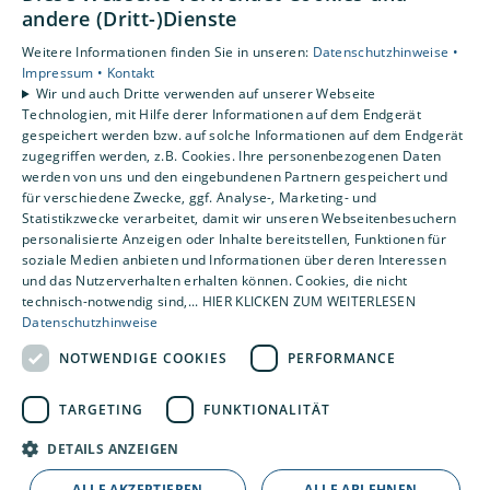
Unternehmen
andere (Dritt-)Dienste
Weitere Informationen finden Sie in unseren:
Datenschutzhinweise •
Standorte
Impressum •
Kontakt
Apensen
Wir und auch Dritte verwenden auf unserer Webseite
Technologien, mit Hilfe derer Informationen auf dem Endgerät
gespeichert werden bzw. auf solche Informationen auf dem Endgerät
zugegriffen werden, z.B. Cookies. Ihre personenbezogenen Daten
werden von uns und den eingebundenen Partnern gespeichert und
für verschiedene Zwecke, ggf. Analyse-, Marketing- und
Statistikzwecke verarbeitet, damit wir unseren Webseitenbesuchern
personalisierte Anzeigen oder Inhalte bereitstellen, Funktionen für
soziale Medien anbieten und Informationen über deren Interessen
und das Nutzerverhalten erhalten können. Cookies, die nicht
technisch-notwendig sind,... HIER KLICKEN ZUM WEITERLESEN
Datenschutzhinweise
NOTWENDIGE COOKIES
PERFORMANCE
TARGETING
FUNKTIONALITÄT
DETAILS ANZEIGEN
ALLE AKZEPTIEREN
ALLE ABLEHNEN