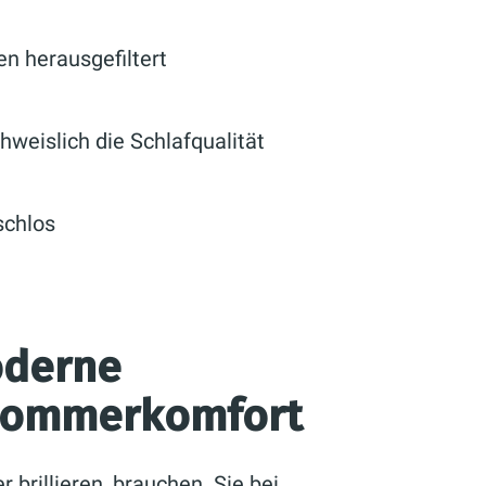
en herausgefiltert
weislich die Schlafqualität
schlos
oderne
 Sommerkomfort
brillieren, brauchen Sie bei